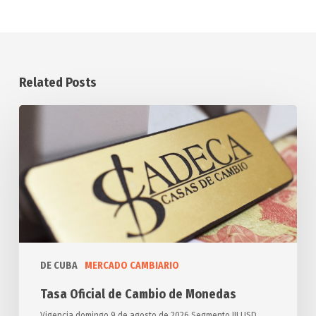
Related Posts
Tasa
Oficial
de
Cambio
de
Monedas
DE CUBA
MERCADO CAMBIARIO
Tasa Oficial de Cambio de Monedas
Vigencia domingo 9 de agosto de 2026 Segmento III USD