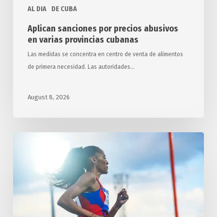
AL DIA
DE CUBA
Aplican sanciones por precios abusivos
en varias provincias cubanas
Las medidas se concentra en centro de venta de alimentos
de primera necesidad. Las autoridades…
August 8, 2026
Concluye
Cuba
en
tercer
lugar
en
los