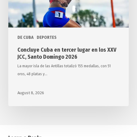
XXV
JCC,
Santo
Domingo
DE CUBA
DEPORTES
2026
Concluye Cuba en tercer lugar en los XXV
JCC, Santo Domingo 2026
La mayor isla de las Antillas totalizó 155 medallas, con 51
oros, 48 platas y…
August 8, 2026