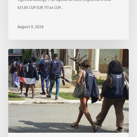
621,00 CUP EUR 717,44 CUP…
August 9, 2026
Aplican
sanciones
por
precios
abusivos
en
varias
provincias
cubanas