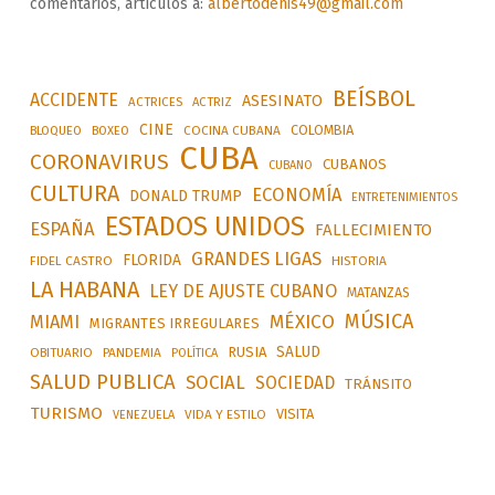
comentarios, artículos a:
albertodenis49@gmail.com
BEÍSBOL
ACCIDENTE
ASESINATO
ACTRICES
ACTRIZ
CINE
COLOMBIA
BLOQUEO
BOXEO
COCINA CUBANA
CUBA
CORONAVIRUS
CUBANOS
CUBANO
CULTURA
ECONOMÍA
DONALD TRUMP
ENTRETENIMIENTOS
ESTADOS UNIDOS
ESPAÑA
FALLECIMIENTO
GRANDES LIGAS
FLORIDA
FIDEL CASTRO
HISTORIA
LA HABANA
LEY DE AJUSTE CUBANO
MATANZAS
MÚSICA
MÉXICO
MIAMI
MIGRANTES IRREGULARES
SALUD
RUSIA
OBITUARIO
PANDEMIA
POLÍTICA
SALUD PUBLICA
SOCIAL
SOCIEDAD
TRÁNSITO
TURISMO
VISITA
VIDA Y ESTILO
VENEZUELA