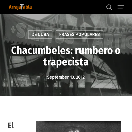
Menu
Skip
to
search
main
content
DE CUBA
FRASES POPULARES
Chacumbeles: rumbero o
trapecista
September 13, 2012
El