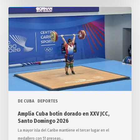
Amplía
Cuba
botín
dorado
en
XXV
JCC,
Santo
Domingo
2026
DE CUBA
DEPORTES
Amplía Cuba botín dorado en XXV JCC,
Santo Domingo 2026
La mayor isla del Caribe mantiene el tercer lugar en el
medallero con 51 preseas…