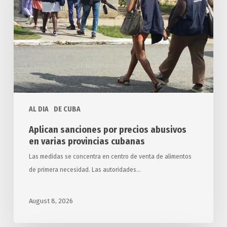
abusivos
en
varias
provincias
cubanas
AL DIA
DE CUBA
Aplican sanciones por precios abusivos
en varias provincias cubanas
Las medidas se concentra en centro de venta de alimentos
de primera necesidad. Las autoridades…
August 8, 2026