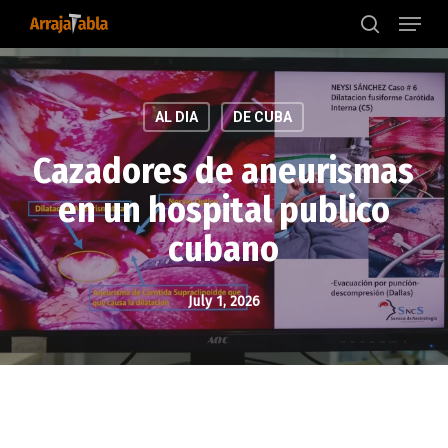
Menu
Skip
to
search
main
content
AL DIA
DE CUBA
Cazadores de aneurismas
en un hospital publico
cubano
July 1, 2026