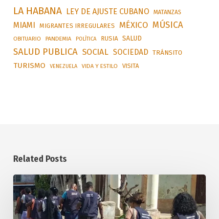
LA HABANA
LEY DE AJUSTE CUBANO
MATANZAS
MÚSICA
MÉXICO
MIAMI
MIGRANTES IRREGULARES
SALUD
RUSIA
OBITUARIO
PANDEMIA
POLÍTICA
SALUD PUBLICA
SOCIAL
SOCIEDAD
TRÁNSITO
TURISMO
VISITA
VIDA Y ESTILO
VENEZUELA
Related Posts
Aplican
sanciones
por
precios