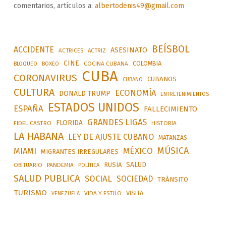
comentarios, artículos a:
albertodenis49@gmail.com
BEÍSBOL
ACCIDENTE
ASESINATO
ACTRICES
ACTRIZ
CINE
COLOMBIA
BLOQUEO
BOXEO
COCINA CUBANA
CUBA
CORONAVIRUS
CUBANOS
CUBANO
CULTURA
ECONOMÍA
DONALD TRUMP
ENTRETENIMIENTOS
ESTADOS UNIDOS
ESPAÑA
FALLECIMIENTO
GRANDES LIGAS
FLORIDA
FIDEL CASTRO
HISTORIA
LA HABANA
LEY DE AJUSTE CUBANO
MATANZAS
MÚSICA
MÉXICO
MIAMI
MIGRANTES IRREGULARES
SALUD
RUSIA
OBITUARIO
PANDEMIA
POLÍTICA
SALUD PUBLICA
SOCIAL
SOCIEDAD
TRÁNSITO
TURISMO
VISITA
VIDA Y ESTILO
VENEZUELA