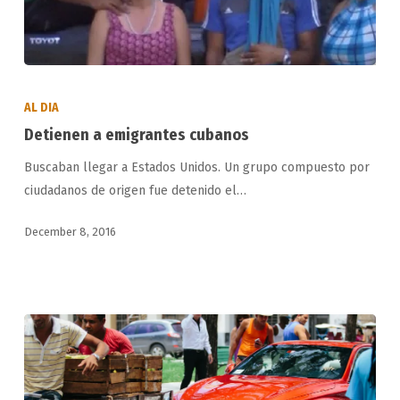
Detienen
a
AL DIA
emigrantes
Detienen a emigrantes cubanos
cubanos
Buscaban llegar a Estados Unidos. Un grupo compuesto por
ciudadanos de origen fue detenido el…
December 8, 2016