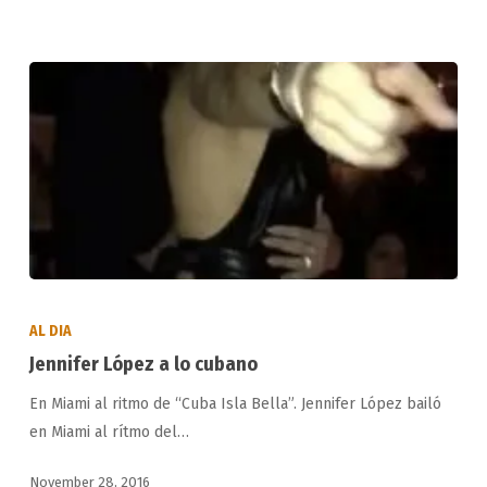
Jennifer
López
AL DIA
a
Jennifer López a lo cubano
lo
En Miami al ritmo de “Cuba Isla Bella”. Jennifer López bailó
cubano
en Miami al rítmo del…
November 28, 2016