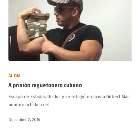
A
prisión
AL DIA
reguetonero
A prisión reguetonero cubano
cubano
Escapó de Estados Unidos y se refugió en la isla Gilbert Man,
nombre artístico del…
December 2, 2016