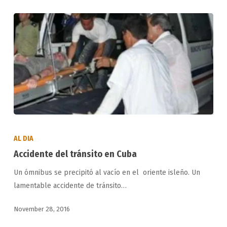
Accidente
del
AL DIA
tránsito
Accidente del tránsito en Cuba
en
Un ómnibus se precipitó al vacío en el oriente isleño. Un
Cuba
lamentable accidente de tránsito…
November 28, 2016