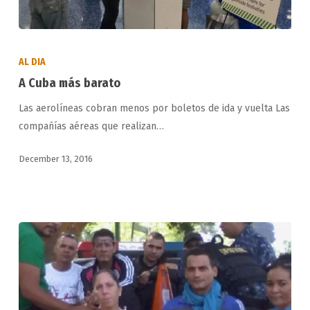
A
Cuba
AL DIA
más
A Cuba más barato
barato
Las aerolíneas cobran menos por boletos de ida y vuelta Las
compañías aéreas que realizan…
December 13, 2016