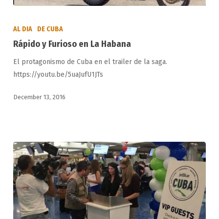
Rápido
y
AL DIA
DE CUBA
Furioso
Rápido y Furioso en La Habana
en
El protagonismo de Cuba en el trailer de la saga.
La
https://youtu.be/5uaJufU1JTs
Habana
December 13, 2016