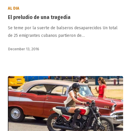
preludio
AL DIA
de
El preludio de una tragedia
una
Se teme por la suerte de balseros desaparecidos Un total
tragedia
de 25 emigrantes cubanos partieron de…
December 13, 2016