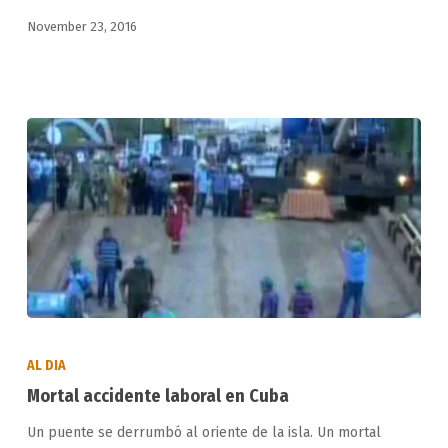
November 23, 2016
Mortal
accidente
AL DIA
laboral
Mortal accidente laboral en Cuba
en
Un puente se derrumbó al oriente de la isla. Un mortal
Cuba