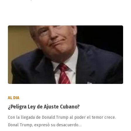
¿Peligra
Ley
AL DIA
de
¿Peligra Ley de Ajuste Cubano?
Ajuste
Con la llegada de Donald Trump al poder el temor crece.
Cubano?
Donal Trump, expresó su desacuerdo…