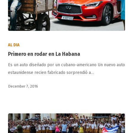
Primero
en
AL DIA
rodar
Primero en rodar en La Habana
en
Es un auto diseñado por un cubano-americano Un nuevo auto
La
estaunidense recien fabricado sorprendió a…
Habana
December 7, 2016