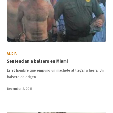
Sentencian
a
AL DIA
balsero
Sentencian a balsero en Miami
en
Es el hombre que empuñó un machete al llegar a tierra. Un
Miami
balsero de origen…
December 2, 2016