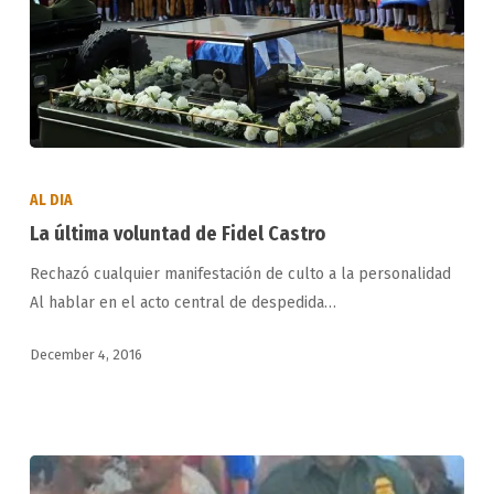
La
última
AL DIA
voluntad
La última voluntad de Fidel Castro
de
Rechazó cualquier manifestación de culto a la personalidad
Fidel
Al hablar en el acto central de despedida…
Castro
December 4, 2016