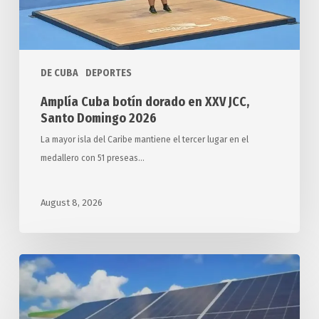
Domingo
2026
DE CUBA
DEPORTES
Amplía Cuba botín dorado en XXV JCC,
Santo Domingo 2026
La mayor isla del Caribe mantiene el tercer lugar en el
medallero con 51 preseas…
August 8, 2026
Arriba
a
Cuba
segundo