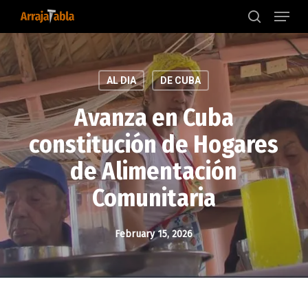
Menu
Skip
to
search
main
content
AL DIA
DE CUBA
Avanza en Cuba
constitución de Hogares
de Alimentación
Comunitaria
February 15, 2026