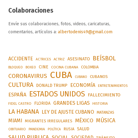
Colaboraciones
Envíe sus colaboraciones, fotos, videos, caricaturas,
comentarios, artículos a:
albertodenis49@gmail.com
BEÍSBOL
ACCIDENTE
ASESINATO
ACTRICES
ACTRIZ
CINE
COLOMBIA
BLOQUEO
BOXEO
COCINA CUBANA
CUBA
CORONAVIRUS
CUBANOS
CUBANO
CULTURA
ECONOMÍA
DONALD TRUMP
ENTRETENIMIENTOS
ESTADOS UNIDOS
ESPAÑA
FALLECIMIENTO
GRANDES LIGAS
FLORIDA
FIDEL CASTRO
HISTORIA
LA HABANA
LEY DE AJUSTE CUBANO
MATANZAS
MÚSICA
MÉXICO
MIAMI
MIGRANTES IRREGULARES
SALUD
RUSIA
OBITUARIO
PANDEMIA
POLÍTICA
SALUD PUBLICA
SOCIAL
SOCIEDAD
TRÁNSITO