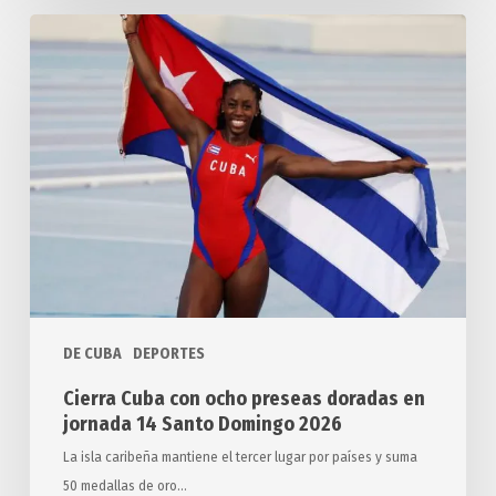
Cierra
Cuba
con
ocho
preseas
doradas
en
jornada
14
Santo
Domingo
2026
DE CUBA
DEPORTES
Cierra Cuba con ocho preseas doradas en
jornada 14 Santo Domingo 2026
La isla caribeña mantiene el tercer lugar por países y suma
50 medallas de oro…