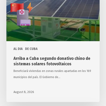
donativo
chino
de
sistemas
solares
fotovoltaicos
AL DIA
DE CUBA
Arriba a Cuba segundo donativo chino de
sistemas solares fotovoltaicos
Beneficiará viviendas en zonas rurales apartadas en los 169
municipios del país. El Gobierno de…
August 8, 2026