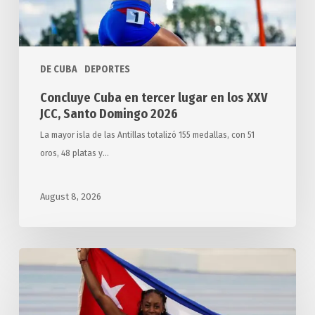
JCC,
Santo
Domingo
DE CUBA
DEPORTES
2026
Concluye Cuba en tercer lugar en los XXV
JCC, Santo Domingo 2026
La mayor isla de las Antillas totalizó 155 medallas, con 51
oros, 48 platas y…
August 8, 2026
Cierra
Cuba
con
ocho