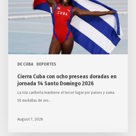
preseas
doradas
en
jornada
14
Santo
Domingo
2026
DE CUBA
DEPORTES
Cierra Cuba con ocho preseas doradas en
jornada 14 Santo Domingo 2026
La isla caribeña mantiene el tercer lugar por países y suma
50 medallas de oro…
August 7, 2026