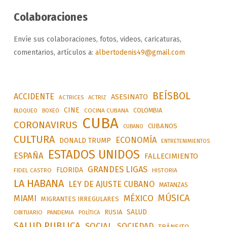
Colaboraciones
Envíe sus colaboraciones, fotos, videos, caricaturas,
comentarios, artículos a:
albertodenis49@gmail.com
BEÍSBOL
ACCIDENTE
ASESINATO
ACTRICES
ACTRIZ
CINE
COLOMBIA
BLOQUEO
BOXEO
COCINA CUBANA
CUBA
CORONAVIRUS
CUBANOS
CUBANO
CULTURA
ECONOMÍA
DONALD TRUMP
ENTRETENIMIENTOS
ESTADOS UNIDOS
ESPAÑA
FALLECIMIENTO
GRANDES LIGAS
FLORIDA
FIDEL CASTRO
HISTORIA
LA HABANA
LEY DE AJUSTE CUBANO
MATANZAS
MÚSICA
MÉXICO
MIAMI
MIGRANTES IRREGULARES
SALUD
RUSIA
OBITUARIO
PANDEMIA
POLÍTICA
SALUD PUBLICA
SOCIAL
SOCIEDAD
TRÁNSITO