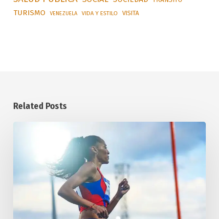
TURISMO
VISITA
VIDA Y ESTILO
VENEZUELA
Related Posts
Concluye
Cuba
en
tercer
lugar
en
los
XXV