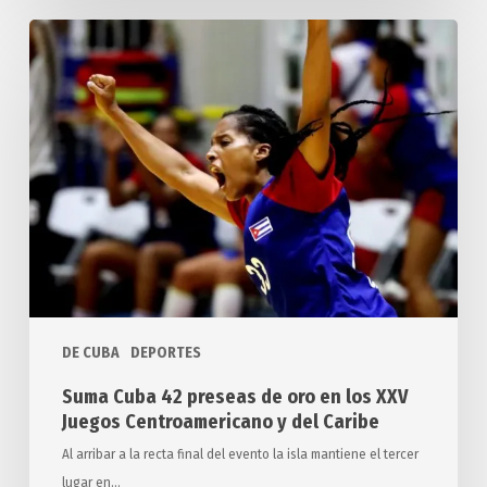
Suma
Cuba
42
preseas
de
oro
en
los
XXV
Juegos
Centroamericano
y
DE CUBA
DEPORTES
del
Suma Cuba 42 preseas de oro en los XXV
Caribe
Juegos Centroamericano y del Caribe
Al arribar a la recta final del evento la isla mantiene el tercer
lugar en…