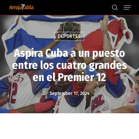
Menu
Skip
to
search
main
content
DEPORTES
Aspira Cuba a un puesto
entre los cuatro grandes
en el Premier 12
September 17, 2024