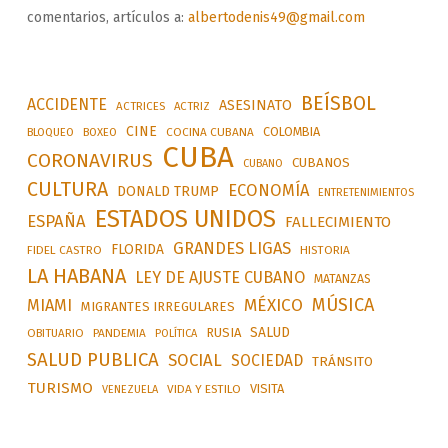
comentarios, artículos a:
albertodenis49@gmail.com
BEÍSBOL
ACCIDENTE
ASESINATO
ACTRICES
ACTRIZ
CINE
COLOMBIA
BLOQUEO
BOXEO
COCINA CUBANA
CUBA
CORONAVIRUS
CUBANOS
CUBANO
CULTURA
ECONOMÍA
DONALD TRUMP
ENTRETENIMIENTOS
ESTADOS UNIDOS
ESPAÑA
FALLECIMIENTO
GRANDES LIGAS
FLORIDA
FIDEL CASTRO
HISTORIA
LA HABANA
LEY DE AJUSTE CUBANO
MATANZAS
MÚSICA
MÉXICO
MIAMI
MIGRANTES IRREGULARES
SALUD
RUSIA
OBITUARIO
PANDEMIA
POLÍTICA
SALUD PUBLICA
SOCIAL
SOCIEDAD
TRÁNSITO
TURISMO
VISITA
VIDA Y ESTILO
VENEZUELA