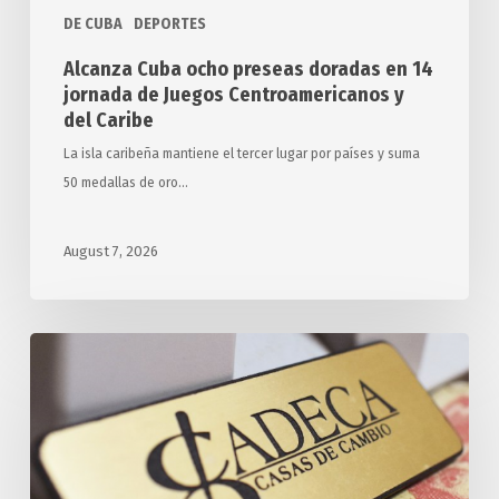
y
DE CUBA
DEPORTES
del
Alcanza Cuba ocho preseas doradas en 14
Caribe
jornada de Juegos Centroamericanos y
del Caribe
La isla caribeña mantiene el tercer lugar por países y suma
50 medallas de oro…
August 7, 2026
Tasa
Oficial
de
Cambio
de
Monedas