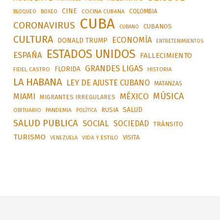
CINE
COLOMBIA
BLOQUEO
BOXEO
COCINA CUBANA
CUBA
CORONAVIRUS
CUBANOS
CUBANO
CULTURA
ECONOMÍA
DONALD TRUMP
ENTRETENIMIENTOS
ESTADOS UNIDOS
ESPAÑA
FALLECIMIENTO
GRANDES LIGAS
FLORIDA
FIDEL CASTRO
HISTORIA
LA HABANA
LEY DE AJUSTE CUBANO
MATANZAS
MÚSICA
MÉXICO
MIAMI
MIGRANTES IRREGULARES
SALUD
RUSIA
OBITUARIO
PANDEMIA
POLÍTICA
SALUD PUBLICA
SOCIAL
SOCIEDAD
TRÁNSITO
TURISMO
VISITA
VIDA Y ESTILO
VENEZUELA