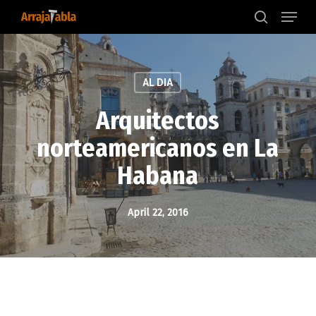
Menu
Skip
to
search
main
content
AL DIA
Arquitectos
norteamericanos en La
Habana
April 22, 2016