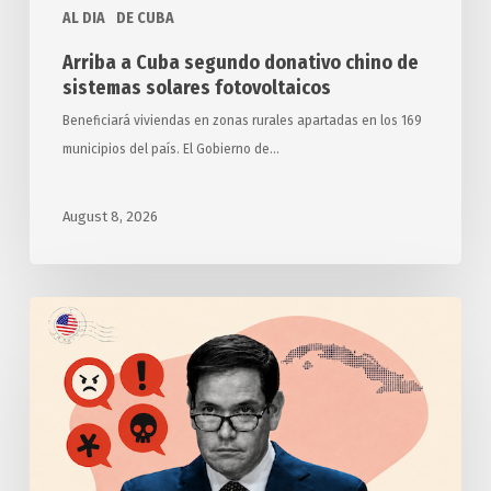
AL DIA
DE CUBA
Arriba a Cuba segundo donativo chino de
sistemas solares fotovoltaicos
Beneficiará viviendas en zonas rurales apartadas en los 169
municipios del país. El Gobierno de…
August 8, 2026
Anuncia
Estados
Unidos
otras
medidas
punitivas
contra