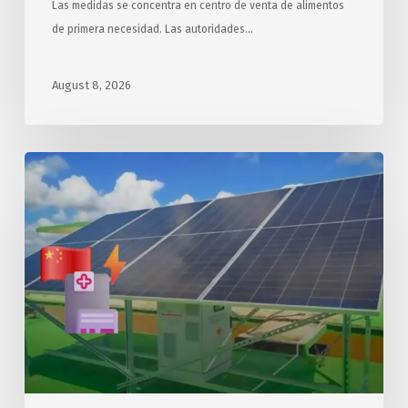
Las medidas se concentra en centro de venta de alimentos
de primera necesidad. Las autoridades…
August 8, 2026
Arriba
a
Cuba
segundo
donativo
chino
de
sistemas
solares
fotovoltaicos