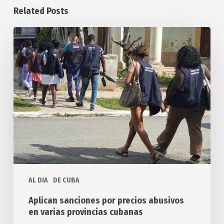
Related Posts
Aplican
sanciones
por
precios
abusivos
en
varias
provincias
cubanas
AL DIA
DE CUBA
Aplican sanciones por precios abusivos
en varias provincias cubanas