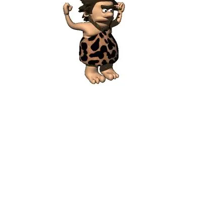
Hit enter to search or ESC to close