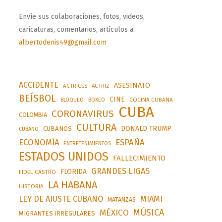
Envíe sus colaboraciones, fotos, videos,
caricaturas, comentarios, artículos a:
albertodenis49@gmail.com
ACCIDENTE
ASESINATO
ACTRICES
ACTRIZ
BEÍSBOL
CINE
BLOQUEO
BOXEO
COCINA CUBANA
CUBA
CORONAVIRUS
COLOMBIA
CULTURA
DONALD TRUMP
CUBANOS
CUBANO
ESPAÑA
ECONOMÍA
ENTRETENIMIENTOS
ESTADOS UNIDOS
FALLECIMIENTO
GRANDES LIGAS
FLORIDA
FIDEL CASTRO
LA HABANA
HISTORIA
LEY DE AJUSTE CUBANO
MIAMI
MATANZAS
MÚSICA
MÉXICO
MIGRANTES IRREGULARES