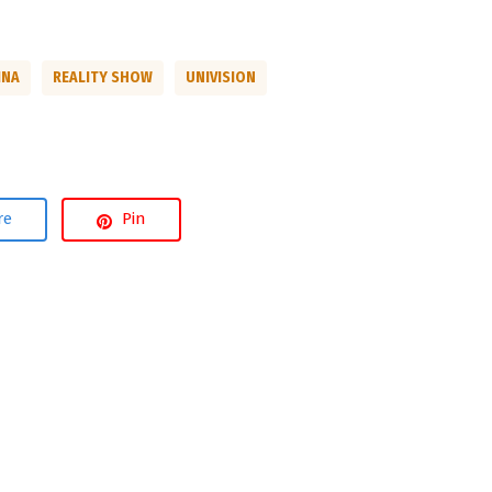
INA
REALITY SHOW
UNIVISION
re
Pin