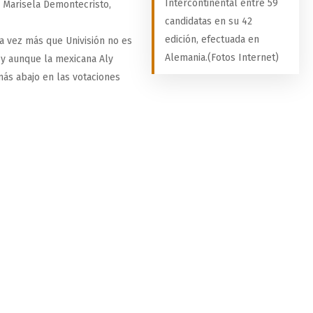
Intercontinental entre 59
a Marisela Demontecristo,
candidatas en su 42
edición, efectuada en
a vez más que Univisión no es
Alemania.(Fotos Internet)
s y aunque la mexicana Aly
ás abajo en las votaciones