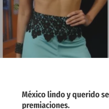
México lindo y querido s
Hit enter to search or ESC to close
premiaciones.