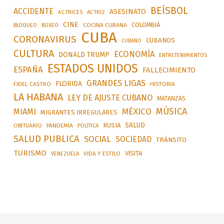
BEÍSBOL
ACCIDENTE
ASESINATO
ACTRICES
ACTRIZ
CINE
COLOMBIA
BLOQUEO
BOXEO
COCINA CUBANA
CUBA
CORONAVIRUS
CUBANOS
CUBANO
CULTURA
ECONOMÍA
DONALD TRUMP
ENTRETENIMIENTOS
ESTADOS UNIDOS
ESPAÑA
FALLECIMIENTO
GRANDES LIGAS
FLORIDA
FIDEL CASTRO
HISTORIA
LA HABANA
LEY DE AJUSTE CUBANO
MATANZAS
MÚSICA
MÉXICO
MIAMI
MIGRANTES IRREGULARES
SALUD
RUSIA
OBITUARIO
PANDEMIA
POLÍTICA
SALUD PUBLICA
SOCIAL
SOCIEDAD
TRÁNSITO
TURISMO
VISITA
VIDA Y ESTILO
VENEZUELA