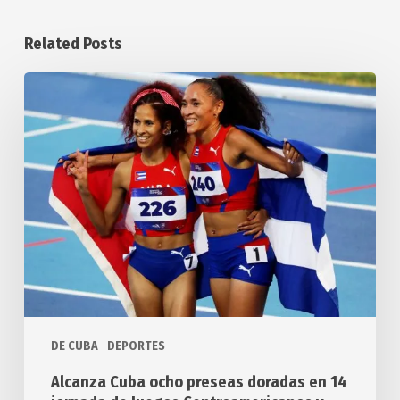
Related Posts
Alcanza
Cuba
ocho
preseas
doradas
en
14
jornada
de
Juegos
Centroamericanos
y
DE CUBA
DEPORTES
del
Alcanza Cuba ocho preseas doradas en 14
Caribe