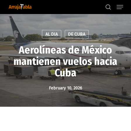
Menu
Skip
to
search
main
content
AL DIA
DE CUBA
Aerolíneas de México
mantienen vuelos hacia
Cuba
February 10, 2026