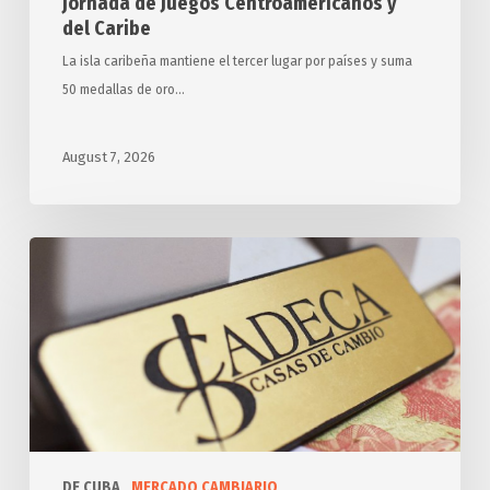
jornada de Juegos Centroamericanos y
del Caribe
La isla caribeña mantiene el tercer lugar por países y suma
50 medallas de oro…
August 7, 2026
Tasa
Oficial
de
Cambio
de
Monedas
DE CUBA
MERCADO CAMBIARIO