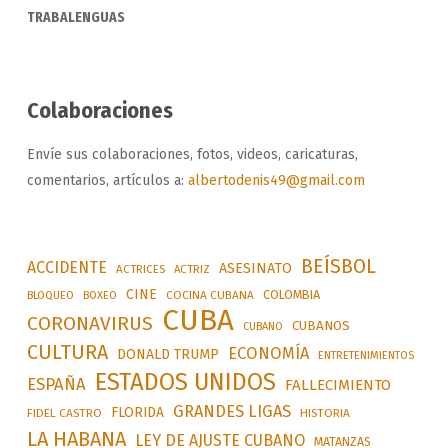
TRABALENGUAS
Colaboraciones
Envíe sus colaboraciones, fotos, videos, caricaturas,
comentarios, artículos a:
albertodenis49@gmail.com
BEÍSBOL
ACCIDENTE
ASESINATO
ACTRICES
ACTRIZ
CINE
COLOMBIA
BLOQUEO
BOXEO
COCINA CUBANA
CUBA
CORONAVIRUS
CUBANOS
CUBANO
CULTURA
ECONOMÍA
DONALD TRUMP
ENTRETENIMIENTOS
ESTADOS UNIDOS
ESPAÑA
FALLECIMIENTO
GRANDES LIGAS
FLORIDA
FIDEL CASTRO
HISTORIA
LA HABANA
LEY DE AJUSTE CUBANO
MATANZAS