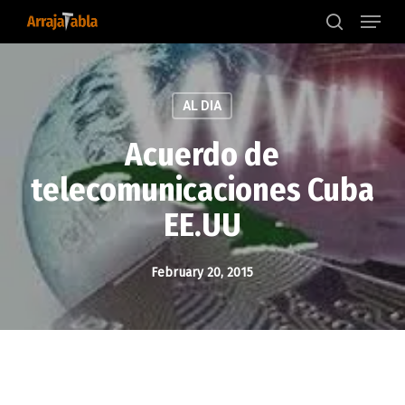
Menu
Skip
to
search
main
content
AL DIA
Acuerdo de
telecomunicaciones Cuba
EE.UU
February 20, 2015