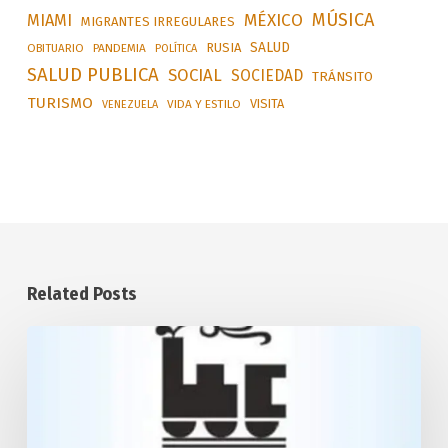
MÚSICA
MÉXICO
MIAMI
MIGRANTES IRREGULARES
SALUD
RUSIA
OBITUARIO
PANDEMIA
POLÍTICA
SALUD PUBLICA
SOCIAL
SOCIEDAD
TRÁNSITO
TURISMO
VISITA
VIDA Y ESTILO
VENEZUELA
Related Posts
Desarrollará
Cuba
transporte
ferroviario
con