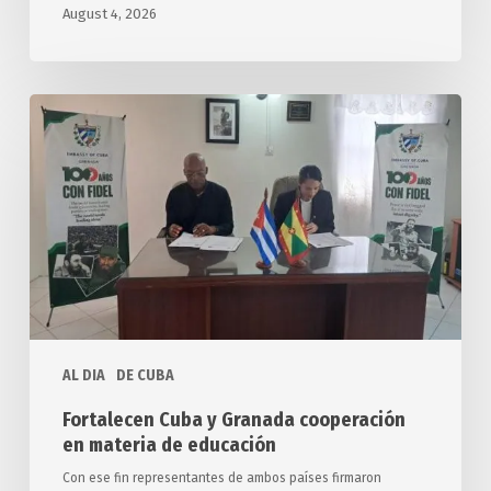
August 4, 2026
Fortalecen
Cuba
y
Granada
cooperación
en
materia
de
educación
AL DIA
DE CUBA
Fortalecen Cuba y Granada cooperación
en materia de educación
Con ese fin representantes de ambos países firmaron