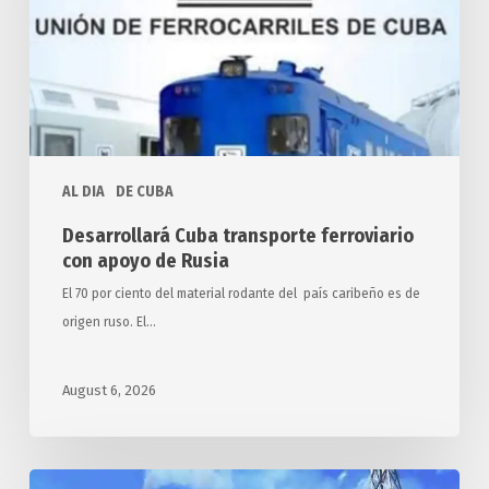
apoyo
de
Rusia
AL DIA
DE CUBA
Desarrollará Cuba transporte ferroviario
con apoyo de Rusia
El 70 por ciento del material rodante del país caribeño es de
origen ruso. El…
August 6, 2026
Restablecido