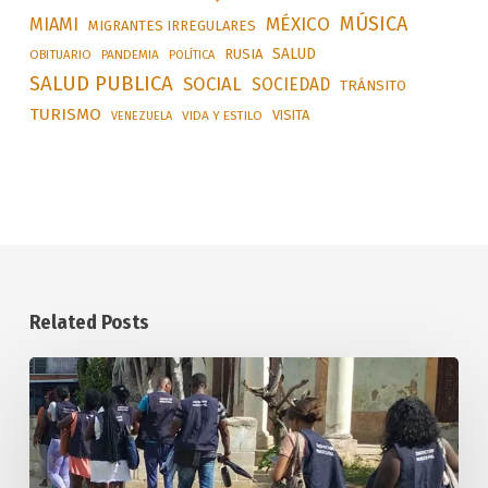
MÚSICA
MÉXICO
MIAMI
MIGRANTES IRREGULARES
SALUD
RUSIA
OBITUARIO
PANDEMIA
POLÍTICA
SALUD PUBLICA
SOCIAL
SOCIEDAD
TRÁNSITO
TURISMO
VISITA
VIDA Y ESTILO
VENEZUELA
Related Posts
Aplican
sanciones
por
precios
abusivos