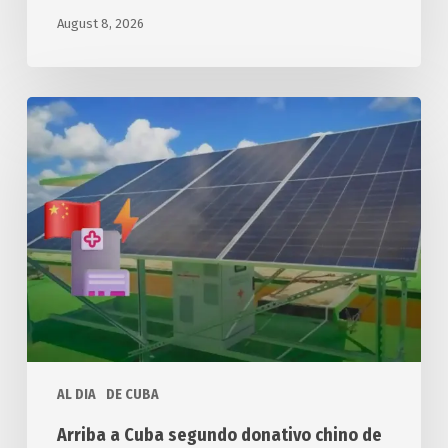
August 8, 2026
Arriba
a
Cuba
segundo
donativo
chino
de
sistemas
solares
fotovoltaicos
AL DIA
DE CUBA
Arriba a Cuba segundo donativo chino de