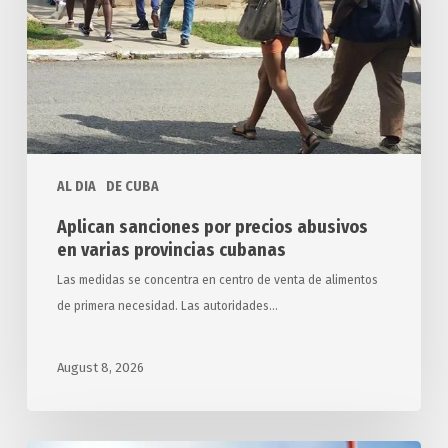
en
varias
provincias
cubanas
AL DIA
DE CUBA
Aplican sanciones por precios abusivos
en varias provincias cubanas
Las medidas se concentra en centro de venta de alimentos
de primera necesidad. Las autoridades…
August 8, 2026