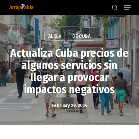
Menu
Skip
to
search
main
content
AL DIA
DE CUBA
Actualiza Cuba precios de
algunos servicios sin
llegar a provocar
impactos negativos
February 29, 2024