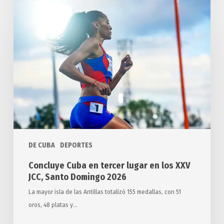
Concluye
Cuba
en
tercer
lugar
en
los
XXV
JCC,
Santo
Domingo
DE CUBA
DEPORTES
2026
Concluye Cuba en tercer lugar en los XXV
JCC, Santo Domingo 2026
La mayor isla de las Antillas totalizó 155 medallas, con 51
oros, 48 platas y…