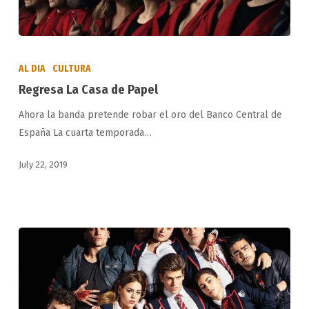
Regresa
La
AL DIA
CULTURA
Casa
Regresa La Casa de Papel
de
Ahora la banda pretende robar el oro del Banco Central de
Papel
España La cuarta temporada…
July 22, 2019