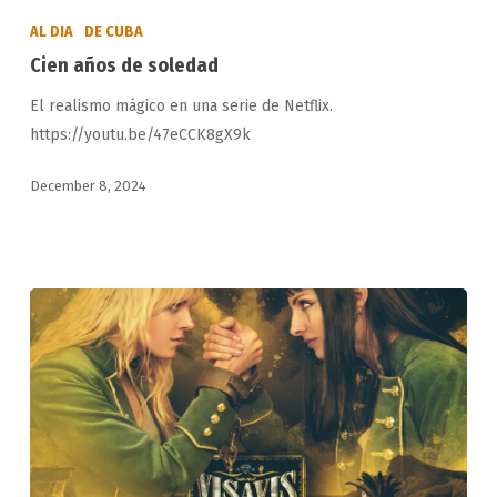
años
AL DIA
DE CUBA
de
Cien años de soledad
soledad
El realismo mágico en una serie de Netflix.
https://youtu.be/47eCCK8gX9k
December 8, 2024