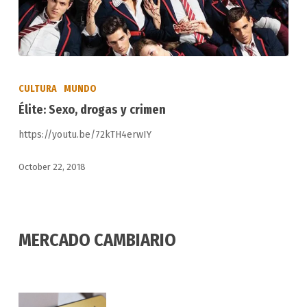
Élite:
Sexo,
CULTURA
MUNDO
drogas
Élite: Sexo, drogas y crimen
y
https://youtu.be/72kTH4erwIY
crimen
October 22, 2018
MERCADO CAMBIARIO