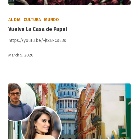
Vuelve
La
AL DIA
CULTURA
MUNDO
Casa
Vuelve La Casa de Papel
de
https://youtu.be/-jtZB-CsE3s
Papel
March 5, 2020