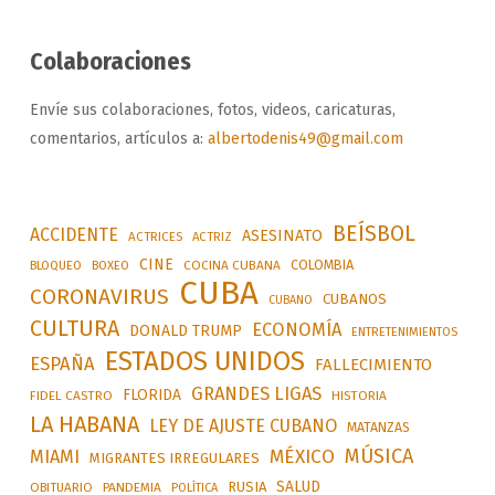
Colaboraciones
Envíe sus colaboraciones, fotos, videos, caricaturas,
comentarios, artículos a:
albertodenis49@gmail.com
BEÍSBOL
ACCIDENTE
ASESINATO
ACTRICES
ACTRIZ
CINE
COLOMBIA
BLOQUEO
BOXEO
COCINA CUBANA
CUBA
CORONAVIRUS
CUBANOS
CUBANO
CULTURA
ECONOMÍA
DONALD TRUMP
ENTRETENIMIENTOS
ESTADOS UNIDOS
ESPAÑA
FALLECIMIENTO
GRANDES LIGAS
FLORIDA
FIDEL CASTRO
HISTORIA
LA HABANA
LEY DE AJUSTE CUBANO
MATANZAS
MÚSICA
MÉXICO
MIAMI
MIGRANTES IRREGULARES
SALUD
RUSIA
OBITUARIO
PANDEMIA
POLÍTICA