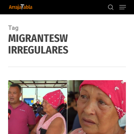
Menu
Skip
to
search
main
content
Tag
MIGRANTESW
IRREGULARES