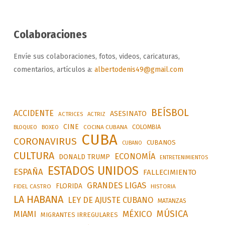
Colaboraciones
Envíe sus colaboraciones, fotos, videos, caricaturas,
comentarios, artículos a:
albertodenis49@gmail.com
BEÍSBOL
ACCIDENTE
ASESINATO
ACTRICES
ACTRIZ
CINE
COLOMBIA
BLOQUEO
BOXEO
COCINA CUBANA
CUBA
CORONAVIRUS
CUBANOS
CUBANO
CULTURA
ECONOMÍA
DONALD TRUMP
ENTRETENIMIENTOS
ESTADOS UNIDOS
ESPAÑA
FALLECIMIENTO
GRANDES LIGAS
FLORIDA
FIDEL CASTRO
HISTORIA
LA HABANA
LEY DE AJUSTE CUBANO
MATANZAS
MÚSICA
MÉXICO
MIAMI
MIGRANTES IRREGULARES