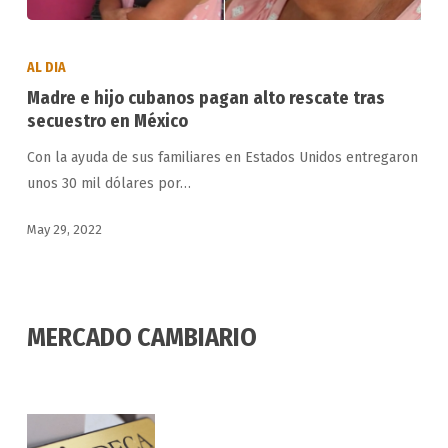
Madre
e
AL DIA
hijo
Madre e hijo cubanos pagan alto rescate tras
cubanos
secuestro en México
pagan
Con la ayuda de sus familiares en Estados Unidos entregaron
alto
unos 30 mil dólares por…
rescate
tras
May 29, 2022
secuestro
en
México
MERCADO CAMBIARIO