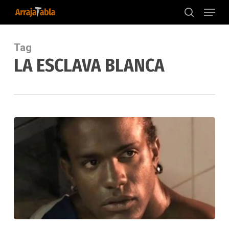
Menu
Skip
to
search
main
content
Tag
LA ESCLAVA BLANCA
Actor