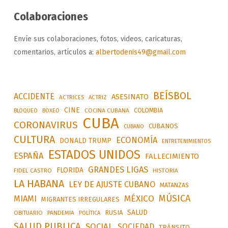
Colaboraciones
Envíe sus colaboraciones, fotos, videos, caricaturas,
comentarios, artículos a:
albertodenis49@gmail.com
BEÍSBOL
ACCIDENTE
ASESINATO
ACTRICES
ACTRIZ
CINE
COLOMBIA
BLOQUEO
BOXEO
COCINA CUBANA
CUBA
CORONAVIRUS
CUBANOS
CUBANO
CULTURA
ECONOMÍA
DONALD TRUMP
ENTRETENIMIENTOS
ESTADOS UNIDOS
ESPAÑA
FALLECIMIENTO
GRANDES LIGAS
FLORIDA
FIDEL CASTRO
HISTORIA
LA HABANA
LEY DE AJUSTE CUBANO
MATANZAS
MÚSICA
MÉXICO
MIAMI
MIGRANTES IRREGULARES
SALUD
RUSIA
OBITUARIO
PANDEMIA
POLÍTICA
SALUD PUBLICA
SOCIAL
SOCIEDAD
TRÁNSITO