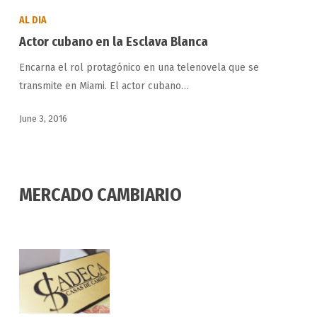
cubano
AL DIA
en
Actor cubano en la Esclava Blanca
la
Encarna el rol protagónico en una telenovela que se
Esclava
transmite en Miami. El actor cubano…
Blanca
June 3, 2016
MERCADO CAMBIARIO