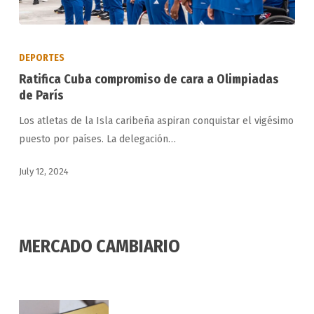
Ratifica
Cuba
DEPORTES
compromiso
Ratifica Cuba compromiso de cara a Olimpiadas
de
de París
cara
Los atletas de la Isla caribeña aspiran conquistar el vigésimo
a
puesto por países. La delegación…
Olimpiadas
de
July 12, 2024
París
MERCADO CAMBIARIO