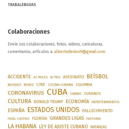
TRABALENGUAS
Colaboraciones
Envíe sus colaboraciones, fotos, videos, caricaturas,
comentarios, artículos a:
albertodenis49@gmail.com
BEÍSBOL
ACCIDENTE
ASESINATO
ACTRICES
ACTRIZ
CINE
COLOMBIA
BLOQUEO
BOXEO
COCINA CUBANA
CUBA
CORONAVIRUS
CUBANOS
CUBANO
CULTURA
ECONOMÍA
DONALD TRUMP
ENTRETENIMIENTOS
ESTADOS UNIDOS
ESPAÑA
FALLECIMIENTO
GRANDES LIGAS
FLORIDA
FIDEL CASTRO
HISTORIA
LA HABANA
LEY DE AJUSTE CUBANO
MATANZAS