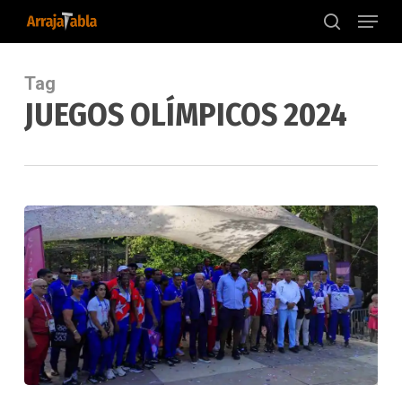
Menu
Skip
to
search
main
content
Tag
JUEGOS OLÍMPICOS 2024
Satisfecha