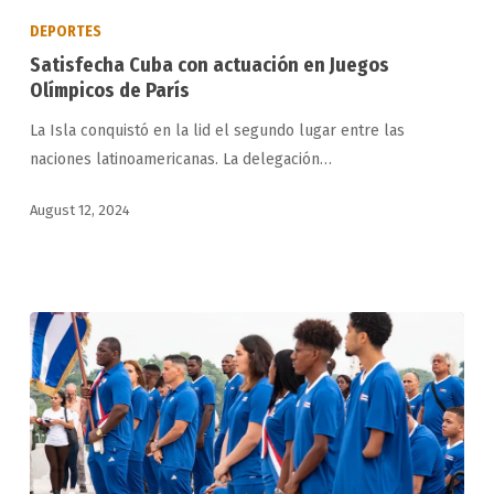
Cuba
DEPORTES
con
Satisfecha Cuba con actuación en Juegos
actuación
Olímpicos de París
en
La Isla conquistó en la lid el segundo lugar entre las
Juegos
naciones latinoamericanas. La delegación…
Olímpicos
de
August 12, 2024
París