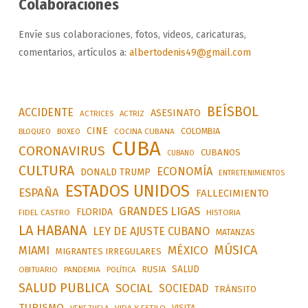
Colaboraciones
Envíe sus colaboraciones, fotos, videos, caricaturas,
comentarios, artículos a:
albertodenis49@gmail.com
BEÍSBOL
ACCIDENTE
ASESINATO
ACTRICES
ACTRIZ
CINE
COLOMBIA
BLOQUEO
BOXEO
COCINA CUBANA
CUBA
CORONAVIRUS
CUBANOS
CUBANO
CULTURA
ECONOMÍA
DONALD TRUMP
ENTRETENIMIENTOS
ESTADOS UNIDOS
ESPAÑA
FALLECIMIENTO
GRANDES LIGAS
FLORIDA
FIDEL CASTRO
HISTORIA
LA HABANA
LEY DE AJUSTE CUBANO
MATANZAS
MÚSICA
MÉXICO
MIAMI
MIGRANTES IRREGULARES
SALUD
RUSIA
OBITUARIO
PANDEMIA
POLÍTICA
SALUD PUBLICA
SOCIAL
SOCIEDAD
TRÁNSITO
TURISMO
VISITA