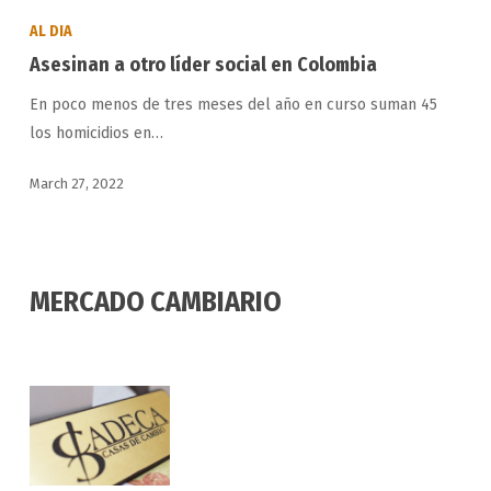
a
AL DIA
otro
Asesinan a otro líder social en Colombia
líder
En poco menos de tres meses del año en curso suman 45
social
los homicidios en…
en
Colombia
March 27, 2022
MERCADO CAMBIARIO