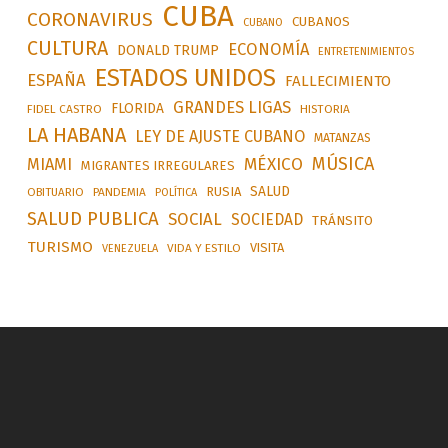
CUBA
CORONAVIRUS
CUBANOS
CUBANO
CULTURA
ECONOMÍA
DONALD TRUMP
ENTRETENIMIENTOS
ESTADOS UNIDOS
ESPAÑA
FALLECIMIENTO
GRANDES LIGAS
FLORIDA
FIDEL CASTRO
HISTORIA
LA HABANA
LEY DE AJUSTE CUBANO
MATANZAS
MÚSICA
MÉXICO
MIAMI
MIGRANTES IRREGULARES
SALUD
RUSIA
OBITUARIO
PANDEMIA
POLÍTICA
SALUD PUBLICA
SOCIAL
SOCIEDAD
TRÁNSITO
TURISMO
VISITA
VIDA Y ESTILO
VENEZUELA