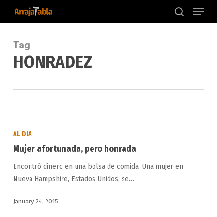
Menu
Skip
to
search
main
content
Tag
HONRADEZ
Mujer
afortunada,
AL DIA
pero
Mujer afortunada, pero honrada
honrada
Encontró dinero en una bolsa de comida. Una mujer en
Nueva Hampshire, Estados Unidos, se…
January 24, 2015