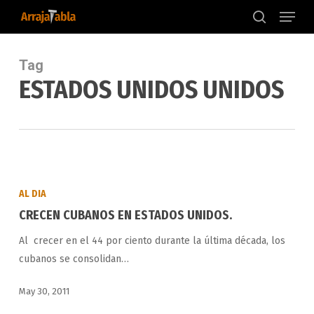
Menu
Skip
to
search
main
content
Tag
ESTADOS UNIDOS UNIDOS
CRECEN
CUBANOS
AL DIA
EN
CRECEN CUBANOS EN ESTADOS UNIDOS.
ESTADOS
Al crecer en el 44 por ciento durante la última década, los
UNIDOS.
cubanos se consolidan…
May 30, 2011