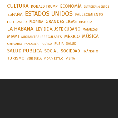
CULTURA
ECONOMÍA
DONALD TRUMP
ENTRETENIMIENTOS
ESTADOS UNIDOS
ESPAÑA
FALLECIMIENTO
GRANDES LIGAS
FLORIDA
FIDEL CASTRO
HISTORIA
LA HABANA
LEY DE AJUSTE CUBANO
MATANZAS
MÚSICA
MÉXICO
MIAMI
MIGRANTES IRREGULARES
SALUD
RUSIA
OBITUARIO
PANDEMIA
POLÍTICA
SALUD PUBLICA
SOCIAL
SOCIEDAD
TRÁNSITO
TURISMO
VISITA
VIDA Y ESTILO
VENEZUELA