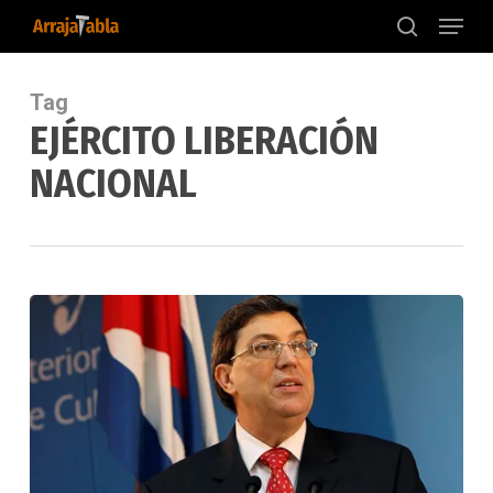
Menu
Skip
to
search
main
content
Tag
EJÉRCITO LIBERACIÓN
NACIONAL