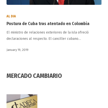
Postura
de
AL DIA
Cuba
Postura de Cuba tras atentado en Colombia
tras
El ministro de relaciones exteriores de la isla ofreció
atentado
declaraciones al respecto. El canciller cubano…
en
Colombia
January 19, 2019
MERCADO CAMBIARIO