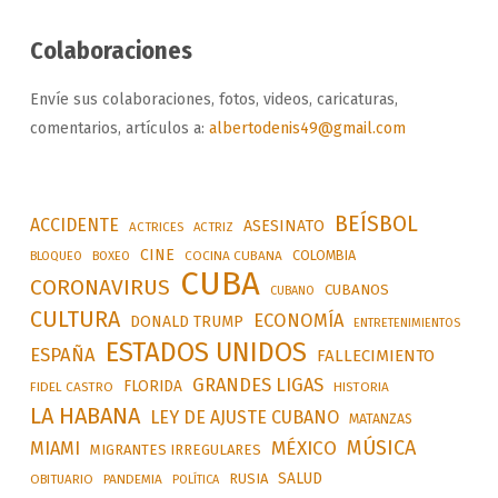
Colaboraciones
Envíe sus colaboraciones, fotos, videos, caricaturas,
comentarios, artículos a:
albertodenis49@gmail.com
BEÍSBOL
ACCIDENTE
ASESINATO
ACTRICES
ACTRIZ
CINE
COLOMBIA
BLOQUEO
BOXEO
COCINA CUBANA
CUBA
CORONAVIRUS
CUBANOS
CUBANO
CULTURA
ECONOMÍA
DONALD TRUMP
ENTRETENIMIENTOS
ESTADOS UNIDOS
ESPAÑA
FALLECIMIENTO
GRANDES LIGAS
FLORIDA
FIDEL CASTRO
HISTORIA
LA HABANA
LEY DE AJUSTE CUBANO
MATANZAS
MÚSICA
MÉXICO
MIAMI
MIGRANTES IRREGULARES
SALUD
RUSIA
OBITUARIO
PANDEMIA
POLÍTICA