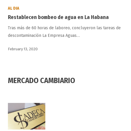
bombeo
AL DIA
de
Restablecen bombeo de agua en La Habana
agua
Tras más de 60 horas de laboreo, concluyeron las tareas de
en
descontaminación La Empresa Aguas…
La
Habana
February 13, 2020
MERCADO CAMBIARIO