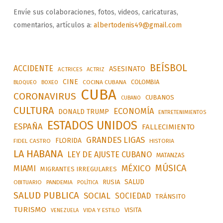
Envíe sus colaboraciones, fotos, videos, caricaturas,
comentarios, artículos a:
albertodenis49@gmail.com
BEÍSBOL
ACCIDENTE
ASESINATO
ACTRICES
ACTRIZ
CINE
COLOMBIA
BLOQUEO
BOXEO
COCINA CUBANA
CUBA
CORONAVIRUS
CUBANOS
CUBANO
CULTURA
ECONOMÍA
DONALD TRUMP
ENTRETENIMIENTOS
ESTADOS UNIDOS
ESPAÑA
FALLECIMIENTO
GRANDES LIGAS
FLORIDA
FIDEL CASTRO
HISTORIA
LA HABANA
LEY DE AJUSTE CUBANO
MATANZAS
MÚSICA
MÉXICO
MIAMI
MIGRANTES IRREGULARES
SALUD
RUSIA
OBITUARIO
PANDEMIA
POLÍTICA
SALUD PUBLICA
SOCIAL
SOCIEDAD
TRÁNSITO
TURISMO
VISITA
VIDA Y ESTILO
VENEZUELA