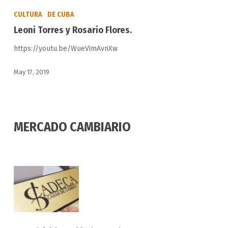
Torres
CULTURA
DE CUBA
y
Leoni Torres y Rosario Flores.
Rosario
https://youtu.be/WueVimAvnXw
Flores.
May 17, 2019
MERCADO CAMBIARIO