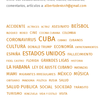
comentarios, artículos a:
albertodenis49@gmail.com
BEÍSBOL
ACCIDENTE
ASESINATO
ACTRICES
ACTRIZ
CINE
COLOMBIA
BLOQUEO
BOXEO
COCINA CUBANA
CUBA
CORONAVIRUS
CUBANOS
CUBANO
CULTURA
ECONOMÍA
DONALD TRUMP
ENTRETENIMIENTOS
ESTADOS UNIDOS
ESPAÑA
FALLECIMIENTO
GRANDES LIGAS
FLORIDA
FIDEL CASTRO
HISTORIA
LA HABANA
LEY DE AJUSTE CUBANO
MATANZAS
MÚSICA
MÉXICO
MIAMI
MIGRANTES IRREGULARES
SALUD
RUSIA
OBITUARIO
PANDEMIA
POLÍTICA
SALUD PUBLICA
SOCIAL
SOCIEDAD
TRÁNSITO
TURISMO
VISITA
VIDA Y ESTILO
VENEZUELA