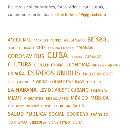
Envíe sus colaboraciones, fotos, videos, caricaturas,
comentarios, artículos a:
albertodenis49@gmail.com
BEÍSBOL
ACCIDENTE
ASESINATO
ACTRICES
ACTRIZ
CINE
COLOMBIA
BLOQUEO
BOXEO
COCINA CUBANA
CUBA
CORONAVIRUS
CUBANOS
CUBANO
CULTURA
ECONOMÍA
DONALD TRUMP
ENTRETENIMIENTOS
ESTADOS UNIDOS
ESPAÑA
FALLECIMIENTO
GRANDES LIGAS
FLORIDA
FIDEL CASTRO
HISTORIA
LA HABANA
LEY DE AJUSTE CUBANO
MATANZAS
MÚSICA
MÉXICO
MIAMI
MIGRANTES IRREGULARES
SALUD
RUSIA
OBITUARIO
PANDEMIA
POLÍTICA
SALUD PUBLICA
SOCIAL
SOCIEDAD
TRÁNSITO
TURISMO
VISITA
VIDA Y ESTILO
VENEZUELA