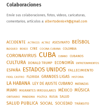
Colaboraciones
Envíe sus colaboraciones, fotos, videos, caricaturas,
comentarios, artículos a:
albertodenis49@gmail.com
BEÍSBOL
ACCIDENTE
ASESINATO
ACTRICES
ACTRIZ
CINE
COLOMBIA
BLOQUEO
BOXEO
COCINA CUBANA
CUBA
CORONAVIRUS
CUBANOS
CUBANO
CULTURA
ECONOMÍA
DONALD TRUMP
ENTRETENIMIENTOS
ESTADOS UNIDOS
ESPAÑA
FALLECIMIENTO
GRANDES LIGAS
FLORIDA
FIDEL CASTRO
HISTORIA
LA HABANA
LEY DE AJUSTE CUBANO
MATANZAS
MÚSICA
MÉXICO
MIAMI
MIGRANTES IRREGULARES
SALUD
RUSIA
OBITUARIO
PANDEMIA
POLÍTICA
SALUD PUBLICA
SOCIAL
SOCIEDAD
TRÁNSITO