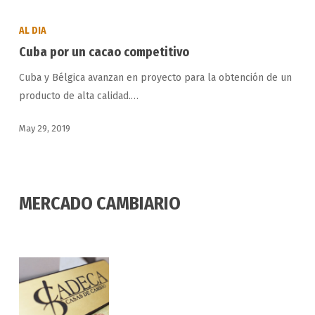
Cuba
por
AL DIA
un
Cuba por un cacao competitivo
cacao
Cuba y Bélgica avanzan en proyecto para la obtención de un
competitivo
producto de alta calidad.…
May 29, 2019
MERCADO CAMBIARIO