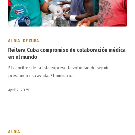
Reitera
Cuba
AL DIA
DE CUBA
compromiso
Reitera Cuba compromiso de colaboración médica
de
en el mundo
colaboración
El canciller de la Isla expresó la voluntad de seguir
médica
prestando esa ayuda. El ministro…
en
el
April 7, 2025
mundo
Propuesta
de
AL DIA