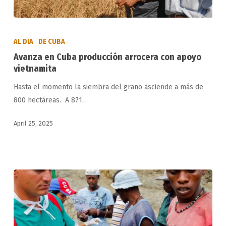
Avanza
en
AL DIA
DE CUBA
Cuba
Avanza en Cuba producción arrocera con apoyo
producción
vietnamita
arrocera
Hasta el momento la siembra del grano asciende a más de
con
800 hectáreas. A 871…
apoyo
vietnamita
April 25, 2025