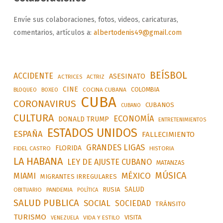
Envíe sus colaboraciones, fotos, videos, caricaturas,
comentarios, artículos a:
albertodenis49@gmail.com
BEÍSBOL
ACCIDENTE
ASESINATO
ACTRICES
ACTRIZ
CINE
COLOMBIA
BLOQUEO
BOXEO
COCINA CUBANA
CUBA
CORONAVIRUS
CUBANOS
CUBANO
CULTURA
ECONOMÍA
DONALD TRUMP
ENTRETENIMIENTOS
ESTADOS UNIDOS
ESPAÑA
FALLECIMIENTO
GRANDES LIGAS
FLORIDA
FIDEL CASTRO
HISTORIA
LA HABANA
LEY DE AJUSTE CUBANO
MATANZAS
MÚSICA
MÉXICO
MIAMI
MIGRANTES IRREGULARES
SALUD
RUSIA
OBITUARIO
PANDEMIA
POLÍTICA
SALUD PUBLICA
SOCIAL
SOCIEDAD
TRÁNSITO
TURISMO
VISITA
VIDA Y ESTILO
VENEZUELA