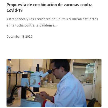
combinación
Propuesta de combinación de vacunas contra
de
Covid-19
vacunas
AstraZeneca y los creadores de Sputnik V unirán esfuerzos
contra
en la lucha contra la pandemia.…
Covid-
19
December 11, 2020