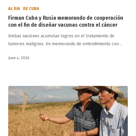
Cuba
AL DIA
DE CUBA
y
Firman Cuba y Rusia memorando de cooperación
Rusia
con el fin de diseñar vacunas contra el cáncer
memorando
Ambas naciones acumulan logros en el tratamiento de
de
tumores malignos. Un memorando de entendimiento con…
cooperación
con
June 4, 2026
el
fin
de
diseñar
vacunas
contra
el
cáncer