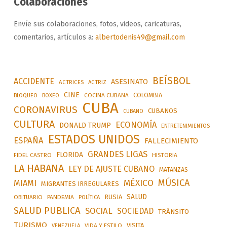
Colaboraciones
Envíe sus colaboraciones, fotos, videos, caricaturas,
comentarios, artículos a:
albertodenis49@gmail.com
BEÍSBOL
ACCIDENTE
ASESINATO
ACTRICES
ACTRIZ
CINE
COLOMBIA
BLOQUEO
BOXEO
COCINA CUBANA
CUBA
CORONAVIRUS
CUBANOS
CUBANO
CULTURA
ECONOMÍA
DONALD TRUMP
ENTRETENIMIENTOS
ESTADOS UNIDOS
ESPAÑA
FALLECIMIENTO
GRANDES LIGAS
FLORIDA
FIDEL CASTRO
HISTORIA
LA HABANA
LEY DE AJUSTE CUBANO
MATANZAS
MÚSICA
MÉXICO
MIAMI
MIGRANTES IRREGULARES
SALUD
RUSIA
OBITUARIO
PANDEMIA
POLÍTICA
SALUD PUBLICA
SOCIAL
SOCIEDAD
TRÁNSITO
TURISMO
VISITA
VIDA Y ESTILO
VENEZUELA