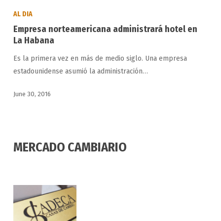
norteamericana
AL DIA
administrará
Empresa norteamericana administrará hotel en
hotel
La Habana
en
Es la primera vez en más de medio siglo. Una empresa
La
estadounidense asumió la administración…
Habana
June 30, 2016
MERCADO CAMBIARIO