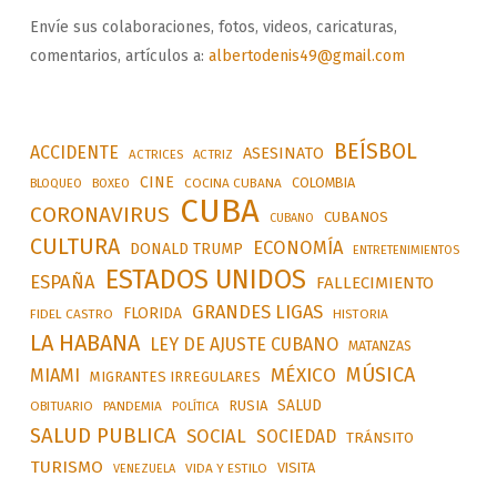
Envíe sus colaboraciones, fotos, videos, caricaturas,
comentarios, artículos a:
albertodenis49@gmail.com
BEÍSBOL
ACCIDENTE
ASESINATO
ACTRICES
ACTRIZ
CINE
COLOMBIA
BLOQUEO
BOXEO
COCINA CUBANA
CUBA
CORONAVIRUS
CUBANOS
CUBANO
CULTURA
ECONOMÍA
DONALD TRUMP
ENTRETENIMIENTOS
ESTADOS UNIDOS
ESPAÑA
FALLECIMIENTO
GRANDES LIGAS
FLORIDA
FIDEL CASTRO
HISTORIA
LA HABANA
LEY DE AJUSTE CUBANO
MATANZAS
MÚSICA
MÉXICO
MIAMI
MIGRANTES IRREGULARES
SALUD
RUSIA
OBITUARIO
PANDEMIA
POLÍTICA
SALUD PUBLICA
SOCIAL
SOCIEDAD
TRÁNSITO
TURISMO
VISITA
VIDA Y ESTILO
VENEZUELA