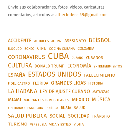
Envíe sus colaboraciones, fotos, videos, caricaturas,
comentarios, artículos a:
albertodenis49@gmail.com
BEÍSBOL
ACCIDENTE
ASESINATO
ACTRICES
ACTRIZ
CINE
COLOMBIA
BLOQUEO
BOXEO
COCINA CUBANA
CUBA
CORONAVIRUS
CUBANOS
CUBANO
CULTURA
ECONOMÍA
DONALD TRUMP
ENTRETENIMIENTOS
ESTADOS UNIDOS
ESPAÑA
FALLECIMIENTO
GRANDES LIGAS
FLORIDA
FIDEL CASTRO
HISTORIA
LA HABANA
LEY DE AJUSTE CUBANO
MATANZAS
MÚSICA
MÉXICO
MIAMI
MIGRANTES IRREGULARES
SALUD
RUSIA
OBITUARIO
PANDEMIA
POLÍTICA
SALUD PUBLICA
SOCIAL
SOCIEDAD
TRÁNSITO
TURISMO
VISITA
VIDA Y ESTILO
VENEZUELA