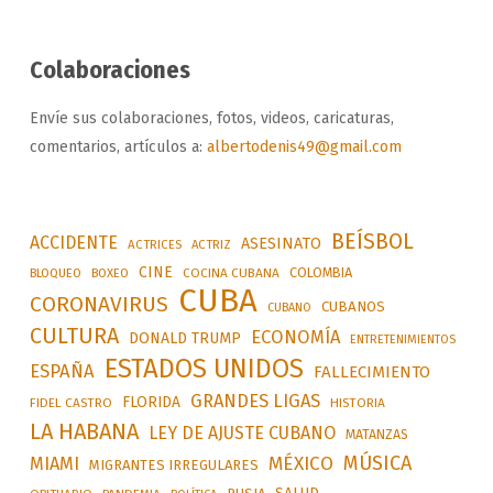
Colaboraciones
Envíe sus colaboraciones, fotos, videos, caricaturas,
comentarios, artículos a:
albertodenis49@gmail.com
BEÍSBOL
ACCIDENTE
ASESINATO
ACTRICES
ACTRIZ
CINE
COLOMBIA
BLOQUEO
BOXEO
COCINA CUBANA
CUBA
CORONAVIRUS
CUBANOS
CUBANO
CULTURA
ECONOMÍA
DONALD TRUMP
ENTRETENIMIENTOS
ESTADOS UNIDOS
ESPAÑA
FALLECIMIENTO
GRANDES LIGAS
FLORIDA
FIDEL CASTRO
HISTORIA
LA HABANA
LEY DE AJUSTE CUBANO
MATANZAS
MÚSICA
MÉXICO
MIAMI
MIGRANTES IRREGULARES