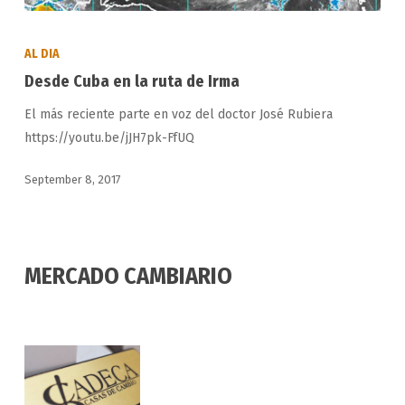
Desde
Cuba
AL DIA
en
Desde Cuba en la ruta de Irma
la
El más reciente parte en voz del doctor José Rubiera
ruta
https://youtu.be/jJH7pk-FfUQ
de
Irma
September 8, 2017
MERCADO CAMBIARIO