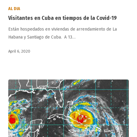
en
AL DIA
Cuba
Visitantes en Cuba en tiempos de la Covid-19
en
Están hospedados en viviendas de arrendamiento de La
tiempos
Habana y Santiago de Cuba. A 13…
de
la
April 6, 2020
Covid-
19