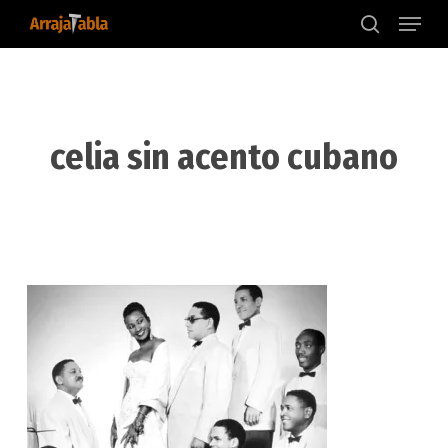
Menu
Skip
to
search
main
content
celia sin acento cubano