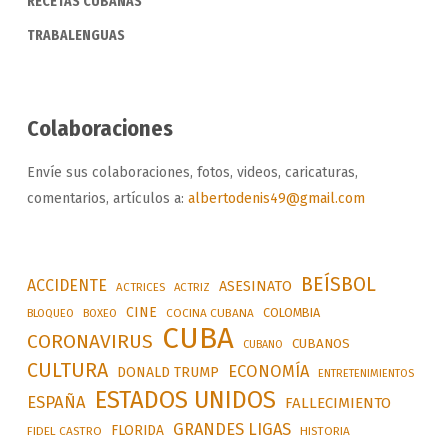
RECETAS CUBANAS
TRABALENGUAS
Colaboraciones
Envíe sus colaboraciones, fotos, videos, caricaturas,
comentarios, artículos a:
albertodenis49@gmail.com
BEÍSBOL
ACCIDENTE
ASESINATO
ACTRICES
ACTRIZ
CINE
COLOMBIA
BLOQUEO
BOXEO
COCINA CUBANA
CUBA
CORONAVIRUS
CUBANOS
CUBANO
CULTURA
ECONOMÍA
DONALD TRUMP
ENTRETENIMIENTOS
ESTADOS UNIDOS
ESPAÑA
FALLECIMIENTO
GRANDES LIGAS
FLORIDA
FIDEL CASTRO
HISTORIA